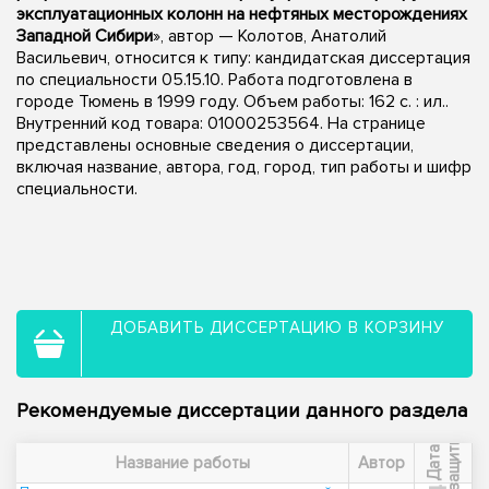
эксплуатационных колонн на нефтяных месторождениях
Западной Сибири
», автор — Колотов, Анатолий
Васильевич, относится к типу: кандидатская диссертация
по специальности 05.15.10. Работа подготовлена в
городе Тюмень в 1999 году. Объем работы: 162 с. : ил..
Внутренний код товара: 01000253564. На странице
представлены основные сведения о диссертации,
включая название, автора, год, город, тип работы и шифр
специальности.
ДОБАВИТЬ ДИССЕРТАЦИЮ В КОРЗИНУ
Рекомендуемые диссертации данного раздела
ы
Д
а
т
а
з
а
щ
и
т
Название работы
Автор