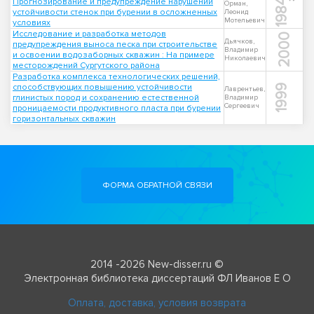
Прогнозирование и предупреждение нарушений
1984
Орман,
устойчивости стенок при бурении в осложненных
Леонид
Мотельевич
условиях
Исследование и разработка методов
2000
Дьячков,
предупреждения выноса песка при строительстве
Владимир
и освоении водозаборных скважин : На примере
Николаевич
месторождений Сургутского района
Разработка комплекса технологических решений,
способствующих повышению устойчивости
1999
Лаврентьев,
глинистых пород и сохранению естественной
Владимир
Сергеевич
проницаемости продуктивного пласта при бурении
горизонтальных скважин
ФОРМА ОБРАТНОЙ СВЯЗИ
2014 -2026 New-disser.ru ©
Электронная библиотека диссертаций ФЛ Иванов Е О
Оплата, доставка, условия возврата