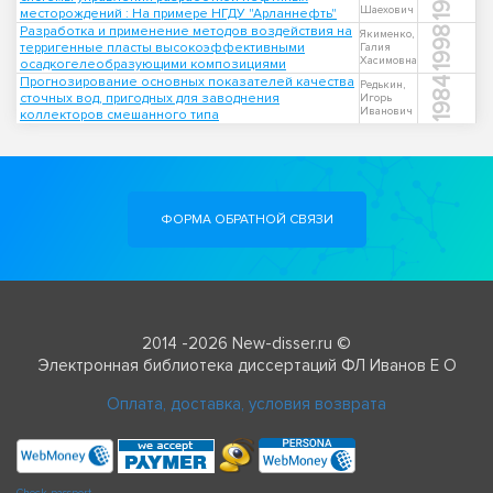
Шаехович
месторождений : На примере НГДУ "Арланнефть"
Разработка и применение методов воздействия на
1998
Якименко,
терригенные пласты высокоэффективными
Галия
Хасимовна
осадкогелеобразующими композициями
Прогнозирование основных показателей качества
1984
Редькин,
сточных вод, пригодных для заводнения
Игорь
Иванович
коллекторов смешанного типа
ФОРМА ОБРАТНОЙ СВЯЗИ
2014 -2026 New-disser.ru ©
Электронная библиотека диссертаций ФЛ Иванов Е О
Оплата, доставка, условия возврата