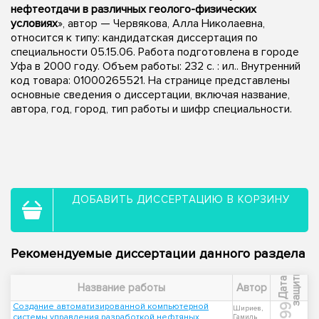
нефтеотдачи в различных геолого-физических
условиях
», автор — Червякова, Алла Николаевна,
относится к типу: кандидатская диссертация по
специальности 05.15.06. Работа подготовлена в городе
Уфа в 2000 году. Объем работы: 232 с. : ил.. Внутренний
код товара: 01000265521. На странице представлены
основные сведения о диссертации, включая название,
автора, год, город, тип работы и шифр специальности.
ДОБАВИТЬ ДИССЕРТАЦИЮ В КОРЗИНУ
Рекомендуемые диссертации данного раздела
ы
Д
а
т
а
з
а
щ
и
т
Название работы
Автор
Создание автоматизированной компьютерной
1999
Шириев,
системы управления разработкой нефтяных
Гамиль