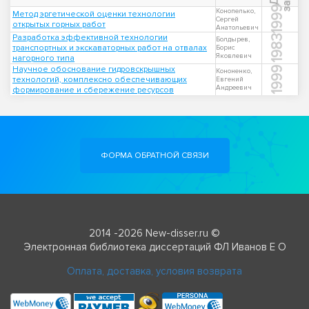
1999
Конопелько,
Метод эргетической оценки технологии
Сергей
открытых горных работ
Анатольевич
Разработка эффективной технологии
1983
Болдырев,
транспортных и экскаваторных работ на отвалах
Борис
Яковлевич
нагорного типа
Научное обоснование гидровскрышных
1999
Кононенко,
технологий, комплексно обеспечивающих
Евгений
Андреевич
формирование и сбережение ресурсов
ФОРМА ОБРАТНОЙ СВЯЗИ
2014 -2026 New-disser.ru ©
Электронная библиотека диссертаций ФЛ Иванов Е О
Оплата, доставка, условия возврата