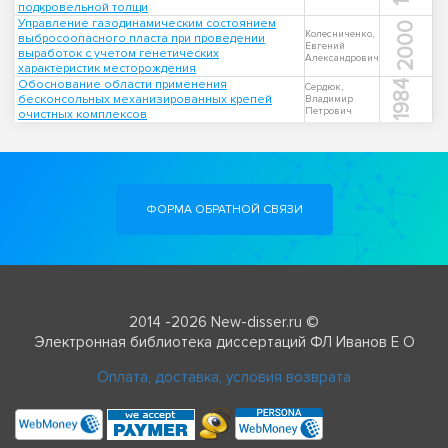
подкровельной толщи
Управление газодинамическим состоянием
2000
Колесниченко,
выбросоопасного пласта при проведении
Евгений
выработок с учетом генетических
Александрович
характеристик месторождения
Обоснование области применения
1984
Сердюк,
бесконсольных механизированных крепей
Владимир
Петрович
очистных комплексов
ФОРМА ОБРАТНОЙ СВЯЗИ
2014 -2026 New-disser.ru ©
Электронная библиотека диссертаций ФЛ Иванов Е О
Оплата, доставка, условия возврата