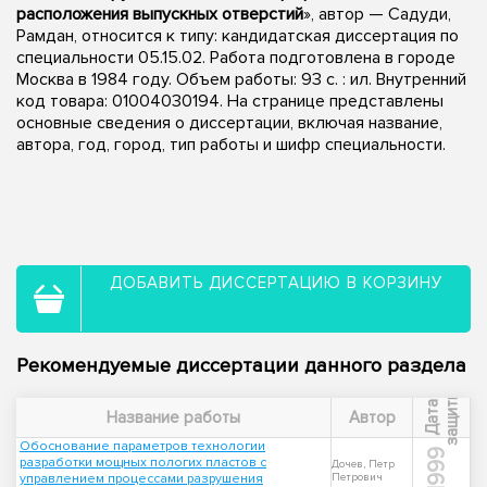
расположения выпускных отверстий
», автор — Садуди,
Рамдан, относится к типу: кандидатская диссертация по
специальности 05.15.02. Работа подготовлена в городе
Москва в 1984 году. Объем работы: 93 c. : ил. Внутренний
код товара: 01004030194. На странице представлены
основные сведения о диссертации, включая название,
автора, год, город, тип работы и шифр специальности.
ДОБАВИТЬ ДИССЕРТАЦИЮ В КОРЗИНУ
Рекомендуемые диссертации данного раздела
ы
Д
а
т
а
з
а
щ
и
т
Название работы
Автор
Обоснование параметров технологии
1999
разработки мощных пологих пластов с
Дочев, Петр
управлением процессами разрушения
Петрович