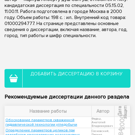
кандидатская диссертация по специальности 05.15.02,
11.00.11. Работа подготовлена в городе Москва в 2000
году. Объем работы: 198 с. : ил.. Внутренний код товара:
01000294777. На странице представлены основные
сведения о диссертации, включая название, автора, год,
город, тип работы и шифр специальности.
ДОБАВИТЬ ДИССЕРТАЦИЮ В КОРЗИНУ
Рекомендуемые диссертации данного раздела
ы
Д
а
т
а
з
а
щ
и
т
Название работы
Автор
2000
Федаш,
Обоснование параметров скважинной
Анатолий
гидравлической технологии угледобычи
Владимирович
Определение параметров целиков при
1984
Сосновский,
разработке крутопадающих золоторудных
Леонид