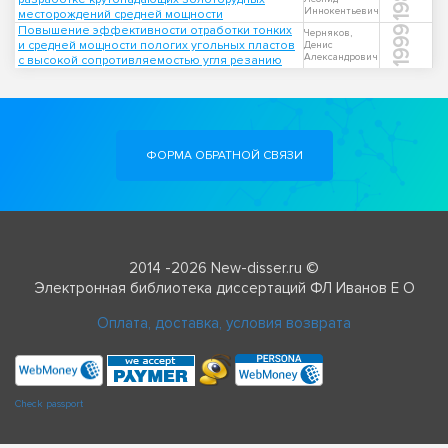
Иннокентьевич
месторождений средней мощности
Повышение эффективности отработки тонких
1999
Черняков,
и средней мощности пологих угольных пластов
Денис
Александрович
с высокой сопротивляемостью угля резанию
ФОРМА ОБРАТНОЙ СВЯЗИ
2014 -2026 New-disser.ru ©
Электронная библиотека диссертаций ФЛ Иванов Е О
Оплата, доставка, условия возврата
Check passport