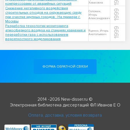
Хавасовна
компрессорами от аварийных ситуаций
Снижение негативного воздействия
1999
Соломин,
строительных отходов на окружающую среду
Игорь
при очистке крупных городов : На примере г.
Александрович
Москвы
Разработка технологии мониторинга
1999
атмосферного воздуха на станциях хранения и
Яценко, Игорь
переработки газа с использованием
Анатольевич
вероятностного моделирования
ФОРМА ОБРАТНОЙ СВЯЗИ
2014 -2026 New-disser.ru ©
Электронная библиотека диссертаций ФЛ Иванов Е О
Оплата, доставка, условия возврата