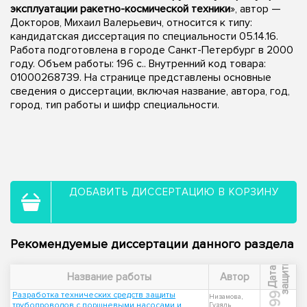
эксплуатации ракетно-космической техники
», автор —
Докторов, Михаил Валерьевич, относится к типу:
кандидатская диссертация по специальности 05.14.16.
Работа подготовлена в городе Санкт-Петербург в 2000
году. Объем работы: 196 с.. Внутренний код товара:
01000268739. На странице представлены основные
сведения о диссертации, включая название, автора, год,
город, тип работы и шифр специальности.
ДОБАВИТЬ ДИССЕРТАЦИЮ В КОРЗИНУ
Рекомендуемые диссертации данного раздела
ы
Д
а
т
а
з
а
щ
и
т
Название работы
Автор
Разработка технических средств защиты
1999
Низамова,
трубопроводов с поршневыми насосами и
Гузяль