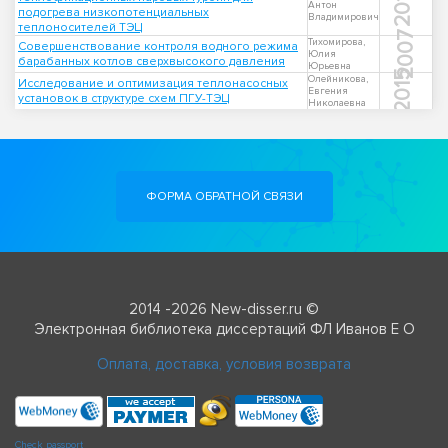
2013
Антон
подогрева низкопотенциальных
Владимирович
теплоносителей ТЭЦ
2007
Тихомирова,
Совершенствование контроля водного режима
Юлия
барабанных котлов сверхвысокого давления
Юрьевна
2015
Олейникова,
Исследование и оптимизация теплонасосных
Евгения
установок в структуре схем ПГУ-ТЭЦ
Николаевна
ФОРМА ОБРАТНОЙ СВЯЗИ
2014 -2026 New-disser.ru ©
Электронная библиотека диссертаций ФЛ Иванов Е О
Оплата, доставка, условия возврата
Check passport