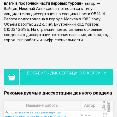
влаги в проточной части паровых турбин
», автор —
Зайцев, Николай Алексеевич, относится к типу:
кандидатская диссертация по специальности 05.14.14.
Работа подготовлена в городе Москва в 1983 году.
Объем работы: 222 c. : ил. Внутренний код товара:
01003436185. На странице представлены основные
сведения о диссертации, включая название, автора, год,
город, тип работы и шифр специальности.
ДОБАВИТЬ ДИССЕРТАЦИЮ В КОРЗИНУ
Рекомендуемые диссертации данного раздела
ы
Д
а
т
а
з
а
щ
и
т
Название работы
Автор
Использование систем регенерации
Кузьмин,
теплофикационных паровых турбин для