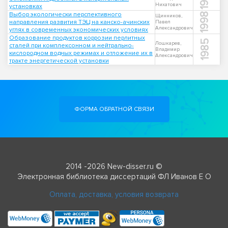
Нихатович
установках
Выбор экологически перспективного
1998
Щинников,
направления развития ТЭЦ на канско-ачинских
Павел
Александрович
углях в современных экономических условиях
Образование продуктов коррозии перлитных
1985
Лошкарев,
сталей при комплексонном и нейтрально-
Владимир
кислородном водных режимах и отложение их в
Александрович
тракте энергетической установки
ФОРМА ОБРАТНОЙ СВЯЗИ
2014 -2026 New-disser.ru ©
Электронная библиотека диссертаций ФЛ Иванов Е О
Оплата, доставка, условия возврата