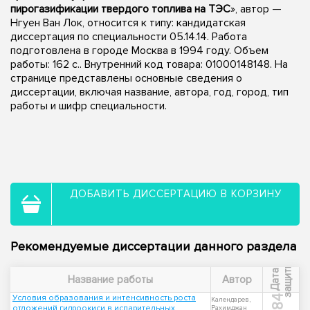
пирогазификации твердого топлива на ТЭС
», автор —
Нгуен Ван Лок, относится к типу: кандидатская
диссертация по специальности 05.14.14. Работа
подготовлена в городе Москва в 1994 году. Объем
работы: 162 с.. Внутренний код товара: 01000148148. На
странице представлены основные сведения о
диссертации, включая название, автора, год, город, тип
работы и шифр специальности.
ДОБАВИТЬ ДИССЕРТАЦИЮ В КОРЗИНУ
Рекомендуемые диссертации данного раздела
ы
Д
а
т
а
з
а
щ
и
т
Название работы
Автор
Условия образования и интенсивность роста
1984
Календарев,
отложений гидроокиси в испарительных
Рахимджан