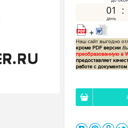
до око
01
+
Наш сайт выгодно отл
кроме PDF версии
Вы
преобразованную в 
предоставляет качес
работе с документом