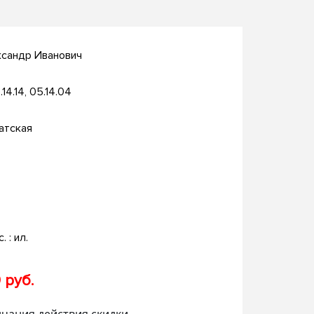
ксандр Иванович
.14.14, 05.14.04
атская
. : ил.
 руб.