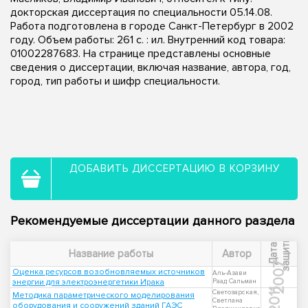
докторская диссертация по специальности 05.14.08.
Работа подготовлена в городе Санкт-Петербург в 2002
году. Объем работы: 261 с. : ил. Внутренний код товара:
01002287683. На странице представлены основные
сведения о диссертации, включая название, автора, год,
город, тип работы и шифр специальности.
ДОБАВИТЬ ДИССЕРТАЦИЮ В КОРЗИНУ
Рекомендуемые диссертации данного раздела
ы
Д
а
т
а
з
а
щ
и
т
Название работы
Автор
2007
Оценка ресурсов возобновляемых источников
Аль-Азави
энергии для электроэнергетики Ирака
Раад Сальман
2011
Светозарская,
Методика параметрического моделирования
Светлана
оборудования и сооружений зданий ГАЭС