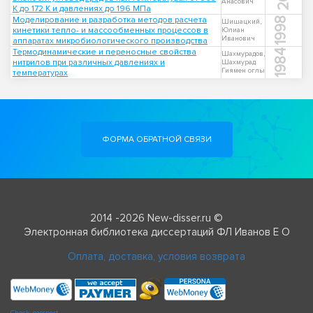
Анасович
К до 172 К и давлениях до 196 МПа
Моделирование и разработка методов расчета
1998
Шишацкий,
кинетики тепло- и массообменных процессов в
Юлиан
Иванович
аппаратах микробиологического производства
Термодинамические и переносные свойства
1984
Шахмурадов,
нитрилов при различных давлениях и
Шахмурад
Гиямен оглы
температурах
ФОРМА ОБРАТНОЙ СВЯЗИ
2014 -2026 New-disser.ru ©
Электронная библиотека диссертаций ФЛ Иванов Е О
Оплата, доставка, условия возврата