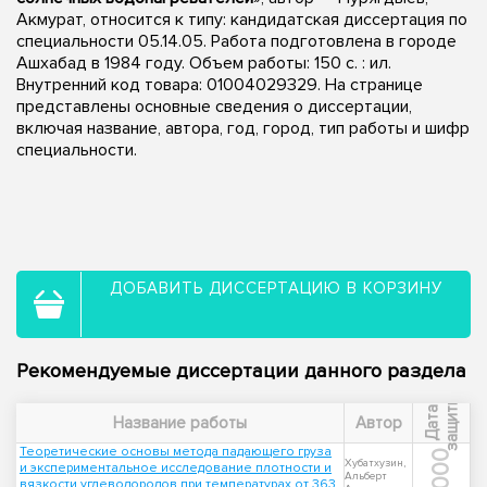
Акмурат, относится к типу: кандидатская диссертация по
специальности 05.14.05. Работа подготовлена в городе
Ашхабад в 1984 году. Объем работы: 150 c. : ил.
Внутренний код товара: 01004029329. На странице
представлены основные сведения о диссертации,
включая название, автора, год, город, тип работы и шифр
специальности.
ДОБАВИТЬ ДИССЕРТАЦИЮ В КОРЗИНУ
Рекомендуемые диссертации данного раздела
ы
Д
а
т
а
з
а
щ
и
т
Название работы
Автор
Теоретические основы метода падающего груза
2000
Хубатхузин,
и экспериментальное исследование плотности и
Альберт
вязкости углеводородов при температурах от 363