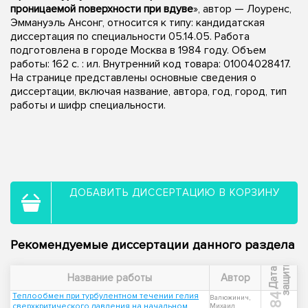
проницаемой поверхности при вдуве
», автор — Лоуренс,
Эммануэль Ансонг, относится к типу: кандидатская
диссертация по специальности 05.14.05. Работа
подготовлена в городе Москва в 1984 году. Объем
работы: 162 c. : ил. Внутренний код товара: 01004028417.
На странице представлены основные сведения о
диссертации, включая название, автора, год, город, тип
работы и шифр специальности.
ДОБАВИТЬ ДИССЕРТАЦИЮ В КОРЗИНУ
Рекомендуемые диссертации данного раздела
ы
Д
а
т
а
з
а
щ
и
т
Название работы
Автор
Теплообмен при турбулентном течении гелия
1984
Валюжинич,
сверхкритического давления на начальном
Михаил