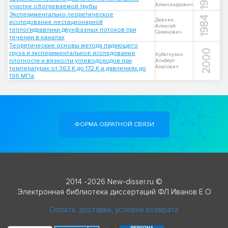
Александрович
участке обогреваемой трубы
Экспериментально-теоретическое
1984
Девкин,
исследование нестационарной
Алексей
теплогидравлики двухфазных потоков при
Семенович
течении в каналах
Теоретические основы метода падающего
2000
груза и экспериментальное исследование
Хубатхузин,
плотности и вязкости углеводородов при
Альберт
Анасович
температурах от 363 К до 172 К и давлениях до
196 МПа
ФОРМА ОБРАТНОЙ СВЯЗИ
2014 -2026 New-disser.ru ©
Электронная библиотека диссертаций ФЛ Иванов Е О
Оплата, доставка, условия возврата