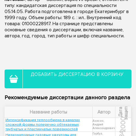
типу: кандидатская диссертация по специальности
05.14.05. Работа подготовлена в городе Екатеринбург в
1999 году. Объем работы: 189 с. : ил.. Внутренний код
товара: 01000228917. На странице представлены
основные сведения о диссертации, включая название,
автора, год, город, тип работы и шифр специальности.
ДОБАВИТЬ ДИССЕРТАЦИЮ В КОРЗИНУ
Рекомендуемые диссертации данного раздела
ы
Д
а
т
а
з
а
щ
и
т
Название работы
Автор
2000
Интенсификация теплообмена в каналах
Анисин,
сложной формы поперечно обтекаемых
Андрей
Александрович
трубчатых и пластинчатых поверхностей
Гарбуз,
Низконапорные газовые эжекторы для