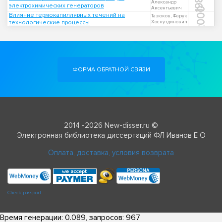
1984
Александр
электрохимических генераторов
Аксентьевич
2000
Влияние термокапиллярных течений на
Тазюков, Фарук
технологические процессы
Хоснутдинович
ФОРМА ОБРАТНОЙ СВЯЗИ
2014 -2026 New-disser.ru ©
Электронная библиотека диссертаций ФЛ Иванов Е О
Оплата, доставка, условия возврата
Check passport
Время генерации: 0.089, запросов: 967