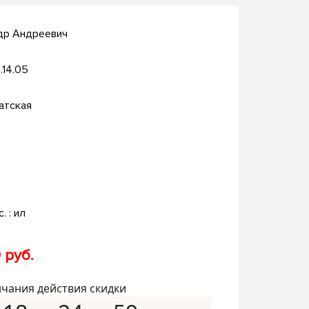
др Андреевич
.14.05
атская
c. : ил
 руб.
нчания действия скидки