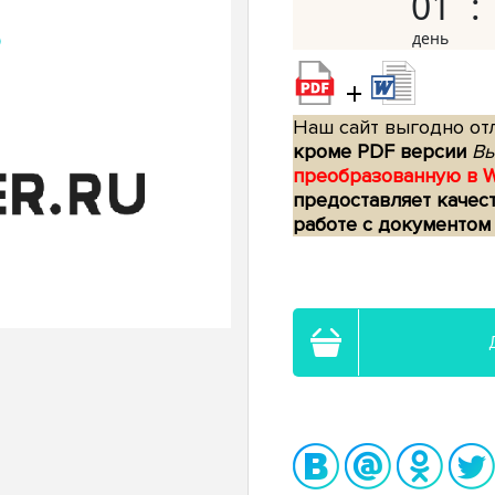
01
+
Наш сайт выгодно отл
кроме PDF версии
Вы
преобразованную в 
предоставляет качес
работе с документом