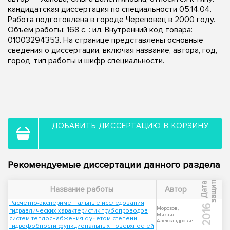
кандидатская диссертация по специальности 05.14.04.
Работа подготовлена в городе Череповец в 2000 году.
Объем работы: 168 с. : ил. Внутренний код товара:
01003294353. На странице представлены основные
сведения о диссертации, включая название, автора, год,
город, тип работы и шифр специальности.
ДОБАВИТЬ ДИССЕРТАЦИЮ В КОРЗИНУ
Рекомендуемые диссертации данного раздела
ы
Д
а
т
а
з
а
щ
и
т
Название работы
Автор
Расчетно-экспериментальные исследования
2016
Морозов,
гидравлических характеристик трубопроводов
Михаил
систем теплоснабжения с учетом степени
Александрович
гидрофобности функциональных поверхностей