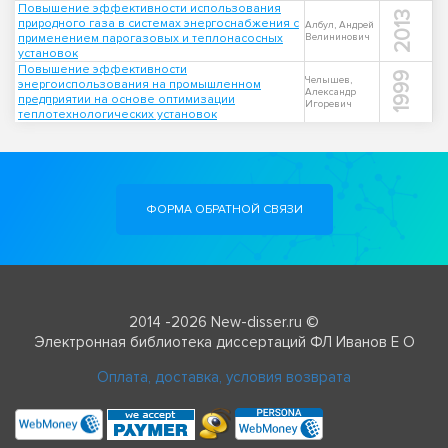
Повышение эффективности использования
2013
природного газа в системах энергоснабжения с
Албул, Андрей
применением парогазовых и теплонасосных
Велининович
установок
Повышение эффективности
1999
Челышев,
энергоиспользования на промышленном
Александр
предприятии на основе оптимизации
Игоревич
теплотехнологических установок
ФОРМА ОБРАТНОЙ СВЯЗИ
2014 -2026 New-disser.ru ©
Электронная библиотека диссертаций ФЛ Иванов Е О
Оплата, доставка, условия возврата