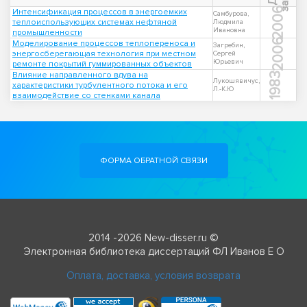
2006
Интенсификация процессов в энергоемких
Самбурова,
теплоиспользующих системах нефтяной
Людмила
Ивановна
промышленности
2006
Моделирование процессов теплопереноса и
Загребин,
энергосберегающая технология при местном
Сергей
Юрьевич
ремонте покрытий гуммированных объектов
Влияние направленного вдува на
1983
Лукошявичус,
характеристики турбулентного потока и его
Л.-К.Ю
взаимодействие со стенками канала
ФОРМА ОБРАТНОЙ СВЯЗИ
2014 -2026 New-disser.ru ©
Электронная библиотека диссертаций ФЛ Иванов Е О
Оплата, доставка, условия возврата