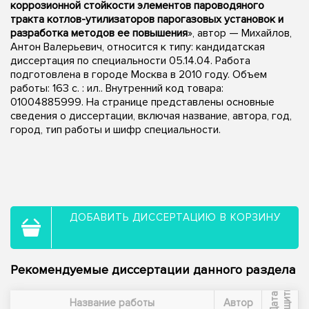
коррозионной стойкости элементов пароводяного
тракта котлов-утилизаторов парогазовых установок и
разработка методов ее повышения
», автор — Михайлов,
Антон Валерьевич, относится к типу: кандидатская
диссертация по специальности 05.14.04. Работа
подготовлена в городе Москва в 2010 году. Объем
работы: 163 с. : ил.. Внутренний код товара:
01004885999. На странице представлены основные
сведения о диссертации, включая название, автора, год,
город, тип работы и шифр специальности.
ДОБАВИТЬ ДИССЕРТАЦИЮ В КОРЗИНУ
Рекомендуемые диссертации данного раздела
ы
Д
а
т
а
з
а
щ
и
т
Название работы
Автор