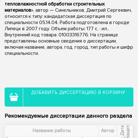
тепловлажностной обработки строительных
материалов
», автор — Синельников, Дмитрий Сергеевич,
относится к типу: кандидатская диссертация по
специальности 05.14.04. Работа подготовлена в городе
Липецк в 2007 году. Объем работы: 177 с. : ил..
Внутренний код товара: 01003316776. На странице
представлены основные сведения о диссертации,
включая название, автора, год, город, тип работы и шифр
специальности.
ДОБАВИТЬ ДИССЕРТАЦИЮ В КОРЗИНУ
Рекомендуемые диссертации данного раздела
ы
Д
а
т
а
з
а
щ
и
т
Название работы
Автор