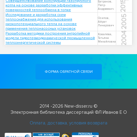
Совершенствование конструкции газотрубного
2015
Батраков,
котла на основе разработки эффективных
Пётр
Андреевич
поверхностей теплообмена в топке
Исследование и разработка схем
2005
Осипов,
теплоснабжения для использования
Айрат
низкопотенциального тепла на основе
Линарович
применения теплонасосных установок
2004
Разработка методики построения энтропийной
Ковалёва,
модели гидротермодинамической промышленной
Татьяна
Михайловна
теплоэнергетической системы
ФОРМА ОБРАТНОЙ СВЯЗИ
2014 -2026 New-disser.ru ©
Электронная библиотека диссертаций ФЛ Иванов Е О
Оплата, доставка, условия возврата