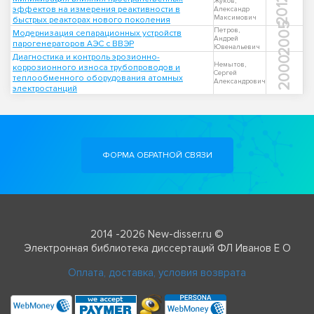
2012
Жуков,
эффектов на измерения реактивности в
Александр
Максимович
быстрых реакторах нового поколения
2005
Петров,
Модернизация сепарационных устройств
Андрей
парогенераторов АЭС с ВВЭР
Ювенальевич
Диагностика и контроль эрозионно-
2000
Немытов,
коррозионного износа трубопроводов и
Сергей
теплообменного оборудования атомных
Александрович
электростанций
ФОРМА ОБРАТНОЙ СВЯЗИ
2014 -2026 New-disser.ru ©
Электронная библиотека диссертаций ФЛ Иванов Е О
Оплата, доставка, условия возврата