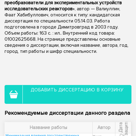
преобразователи для экспериментальных устройств
исследовательских реакторов
», автор — Валиуллин,
Фаат Хабибуллович, относится к типу: кандидатская
диссертация по специальности 05.14.03. Работа
подготовлена в городе Димитровград в 2003 году.
Объем работы: 163 с. : ил.. Внутренний код товара:
01002625668. На странице представлены основные
сведения о диссертации, включая название, автора, год,
город, тип работы и шифр специальности.
ДОБАВИТЬ ДИССЕРТАЦИЮ В КОРЗИНУ
Рекомендуемые диссертации данного раздела
ы
Д
а
т
а
з
а
щ
и
т
Название работы
Автор
Минимизация влияния пространственных