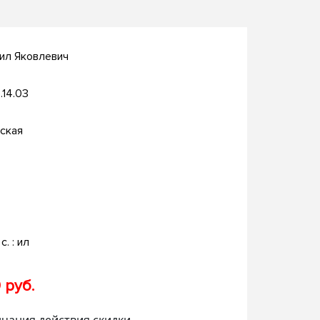
ил Яковлевич
.14.03
ская
с. : ил
 руб.