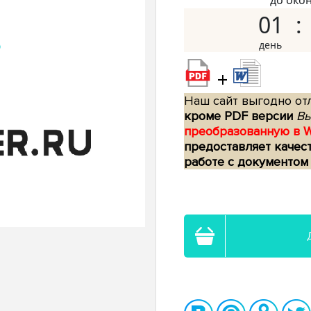
до око
01
+
Наш сайт выгодно отл
кроме PDF версии
Вы
преобразованную в 
предоставляет качес
работе с документом