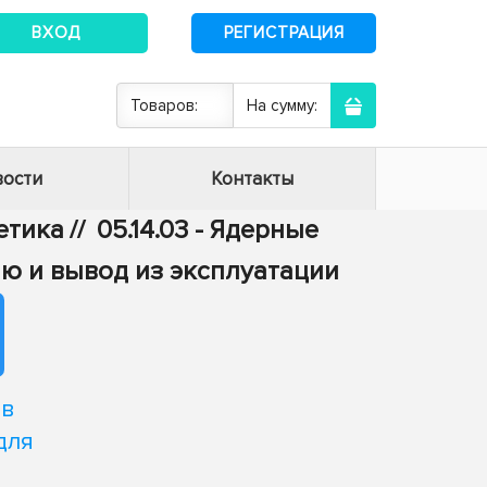
ВХОД
РЕГИСТРАЦИЯ
Товаров:
На сумму:
ости
Контакты
гетика
//
05.14.03 - Ядерные
ию и вывод из эксплуатации
тв
для