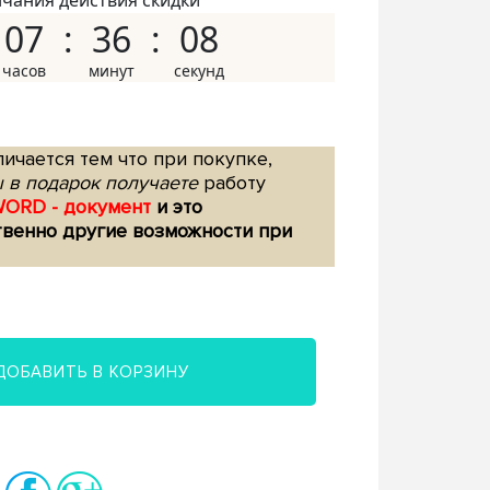
нчания действия скидки
07
36
07
ичается тем что при покупке,
 в подарок получаете
работу
WORD - документ
и это
твенно другие возможности при
ДОБАВИТЬ В КОРЗИНУ