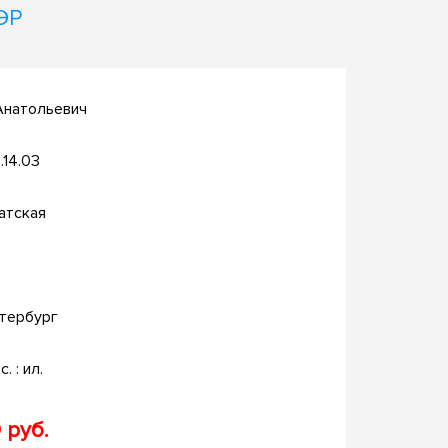
ЭР
Анатольевич
.14.03
атская
тербург
с. : ил.
 руб.