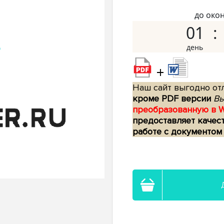
до око
01
+
Наш сайт выгодно отл
кроме PDF версии
Вы
преобразованную в 
предоставляет качес
работе с документом