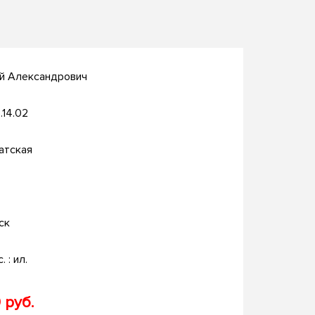
ий Александрович
.14.02
атская
ск
. : ил.
 руб.