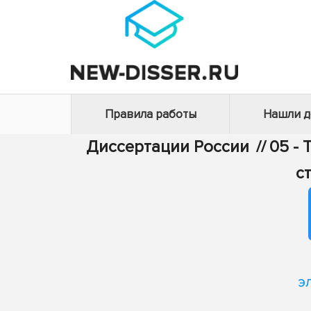
Правила работы
Нашли 
Диссертации России
//
05 - 
с
э