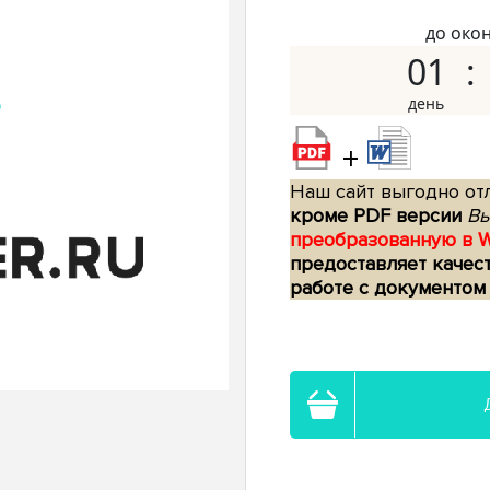
до око
01
+
Наш сайт выгодно отл
кроме PDF версии
Вы
преобразованную в 
предоставляет качес
работе с документом