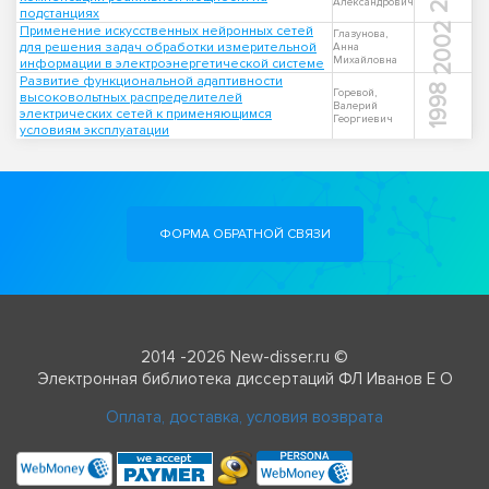
Александрович
подстанциях
2002
Применение искусственных нейронных сетей
Глазунова,
для решения задач обработки измерительной
Анна
Михайловна
информации в электроэнергетической системе
Развитие функциональной адаптивности
1998
Горевой,
высоковольтных распределителей
Валерий
электрических сетей к применяющимся
Георгиевич
условиям эксплуатации
ФОРМА ОБРАТНОЙ СВЯЗИ
2014 -2026 New-disser.ru ©
Электронная библиотека диссертаций ФЛ Иванов Е О
Оплата, доставка, условия возврата