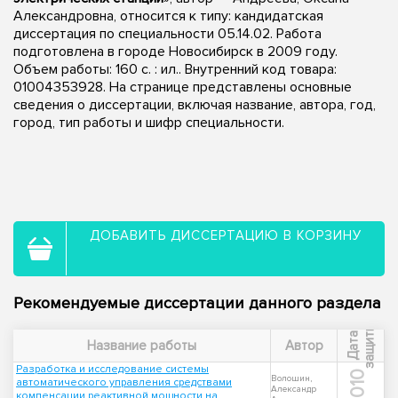
Александровна, относится к типу: кандидатская
диссертация по специальности 05.14.02. Работа
подготовлена в городе Новосибирск в 2009 году.
Объем работы: 160 с. : ил.. Внутренний код товара:
01004353928. На странице представлены основные
сведения о диссертации, включая название, автора, год,
город, тип работы и шифр специальности.
ДОБАВИТЬ ДИССЕРТАЦИЮ В КОРЗИНУ
Рекомендуемые диссертации данного раздела
ы
Д
а
т
а
з
а
щ
и
т
Название работы
Автор
Разработка и исследование системы
2010
Волошин,
автоматического управления средствами
Александр
компенсации реактивной мощности на