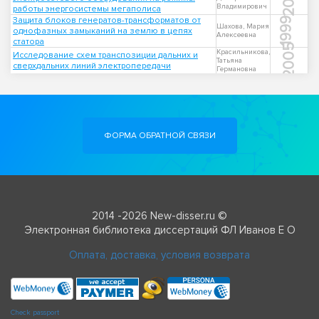
Владимирович
работы энергосистемы мегаполиса
Защита блоков генератов-трансформатов от
1999
Шахова, Мария
однофазных замыканий на землю в цепях
Алексеевна
статора
2005
Красильникова,
Исследование схем транспозиции дальних и
Татьяна
сверхдальних линий электропередачи
Германовна
ФОРМА ОБРАТНОЙ СВЯЗИ
2014 -2026 New-disser.ru ©
Электронная библиотека диссертаций ФЛ Иванов Е О
Оплата, доставка, условия возврата
Check passport