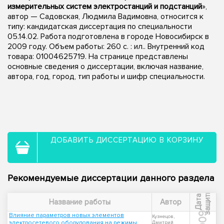
измерительных систем электростанций и подстанций
»,
автор — Садовская, Людмила Вадимовна, относится к
типу: кандидатская диссертация по специальности
05.14.02. Работа подготовлена в городе Новосибирск в
2009 году. Объем работы: 260 с. : ил.. Внутренний код
товара: 01004625719. На странице представлены
основные сведения о диссертации, включая название,
автора, год, город, тип работы и шифр специальности.
ДОБАВИТЬ ДИССЕРТАЦИЮ В КОРЗИНУ
Рекомендуемые диссертации данного раздела
ы
Д
а
т
а
з
а
щ
и
т
Название работы
Автор
2009
Влияние параметров новых элементов
Кузнецов,
электросетевого оборудования на режимы
Дмитрий