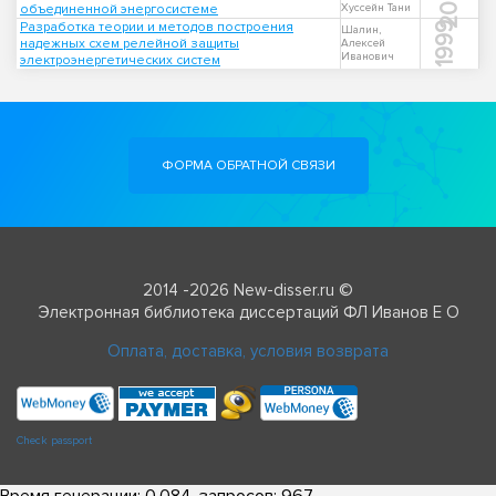
2005
объединенной энергосистеме
Хуссейн Тани
Разработка теории и методов построения
1999
Шалин,
надежных схем релейной защиты
Алексей
Иванович
электроэнергетических систем
ФОРМА ОБРАТНОЙ СВЯЗИ
2014 -2026 New-disser.ru ©
Электронная библиотека диссертаций ФЛ Иванов Е О
Оплата, доставка, условия возврата
Check passport