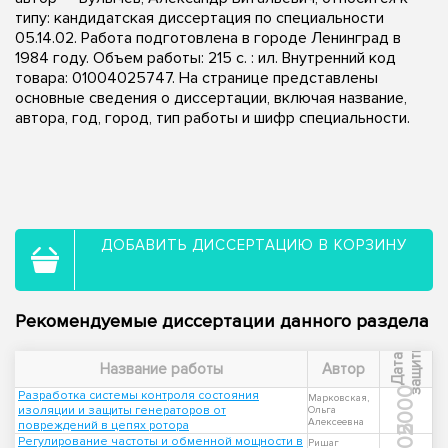
типу: кандидатская диссертация по специальности
05.14.02. Работа подготовлена в городе Ленинград в
1984 году. Объем работы: 215 c. : ил. Внутренний код
товара: 01004025747. На странице представлены
основные сведения о диссертации, включая название,
автора, год, город, тип работы и шифр специальности.
ДОБАВИТЬ ДИССЕРТАЦИЮ В КОРЗИНУ
Рекомендуемые диссертации данного раздела
ы
Д
а
т
а
з
а
щ
и
т
Название работы
Автор
2000
Разработка системы контроля состояния
Марковская,
изоляции и защиты генераторов от
Ольга
Алексеевна
повреждений в цепях ротора
Регулирование частоты и обменной мощности в
Ришаг