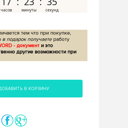
17
23
34
ичается тем что при покупке,
 в подарок получаете
работу
WORD - документ
и это
твенно другие возможности при
ДОБАВИТЬ В КОРЗИНУ