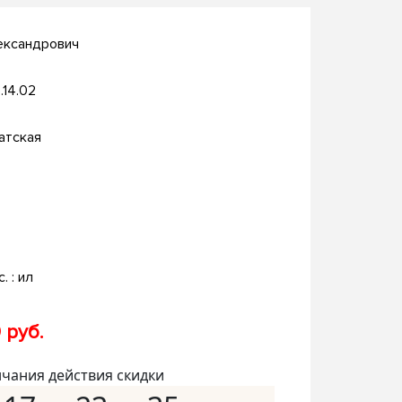
ександрович
.14.02
атская
c. : ил
 руб.
нчания действия скидки