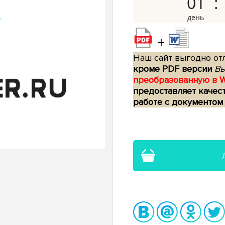
01
+
Наш сайт выгодно отл
кроме PDF версии
Вы
преобразованную в 
предоставляет качес
работе с документом