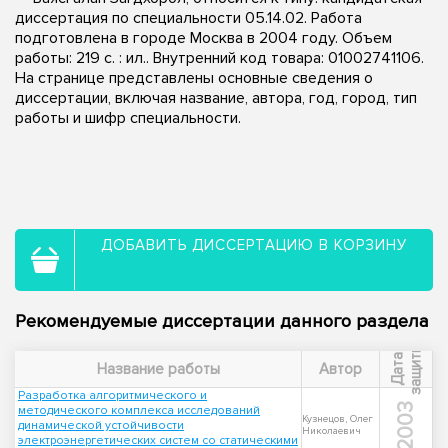
диссертация по специальности 05.14.02. Работа
подготовлена в городе Москва в 2004 году. Объем
работы: 219 с. : ил.. Внутренний код товара: 01002741106.
На странице представлены основные сведения о
диссертации, включая название, автора, год, город, тип
работы и шифр специальности.
ДОБАВИТЬ ДИССЕРТАЦИЮ В КОРЗИНУ
Рекомендуемые диссертации данного раздела
ы
Д
а
т
а
з
а
щ
и
т
Название работы
Автор
Разработка алгоритмического и
2003
методического комплекса исследований
Кузнецов, Олег
динамической устойчивости
Николаевич
электроэнергетических систем со статическими