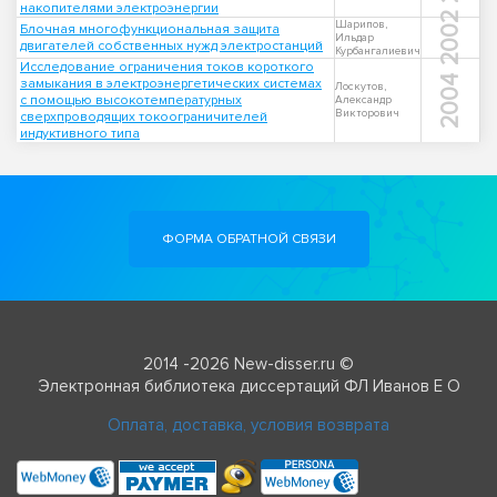
накопителями электроэнергии
2002
Шарипов,
Блочная многофункциональная защита
Ильдар
двигателей собственных нужд электростанций
Курбангалиевич
Исследование ограничения токов короткого
2004
замыкания в электроэнергетических системах
Лоскутов,
с помощью высокотемпературных
Александр
Викторович
сверхпроводящих токоограничителей
индуктивного типа
ФОРМА ОБРАТНОЙ СВЯЗИ
2014 -2026 New-disser.ru ©
Электронная библиотека диссертаций ФЛ Иванов Е О
Оплата, доставка, условия возврата