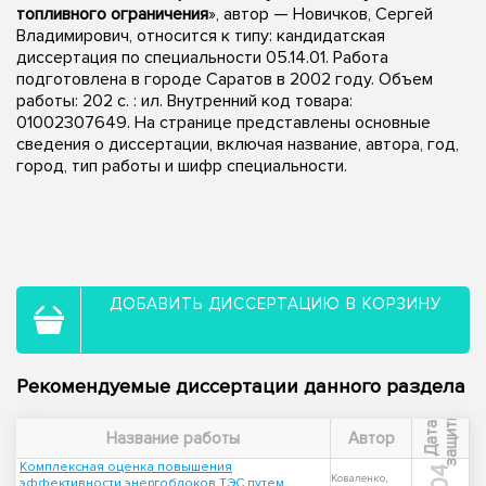
топливного ограничения
», автор — Новичков, Сергей
Владимирович, относится к типу: кандидатская
диссертация по специальности 05.14.01. Работа
подготовлена в городе Саратов в 2002 году. Объем
работы: 202 с. : ил. Внутренний код товара:
01002307649. На странице представлены основные
сведения о диссертации, включая название, автора, год,
город, тип работы и шифр специальности.
ДОБАВИТЬ ДИССЕРТАЦИЮ В КОРЗИНУ
Рекомендуемые диссертации данного раздела
ы
Д
а
т
а
з
а
щ
и
т
Название работы
Автор
Комплексная оценка повышения
Коваленко,
эффективности энергоблоков ТЭС путем