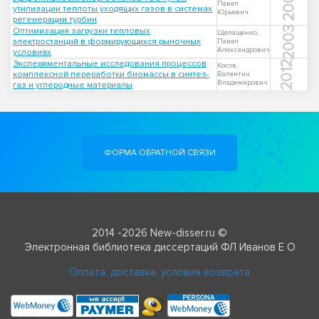
2004
Павел
утилизации теплоты уходящих газов в системах
Юрьевич
регенерации турбин
2003
Оптимизация загрузки тепловых
Щепащенко,
электростанций в формирующихся рыночных
Павел
Александрович
условиях
Экспериментальные исследования процессов
2012
Косов,
комплексной переработки биомассы в синтез-
Валентин
Владимирович
газ и углеродные материалы
ФОРМА ОБРАТНОЙ СВЯЗИ
2014 -2026 New-disser.ru ©
Электронная библиотека диссертаций ФЛ Иванов Е О
Оплата, доставка, условия возврата