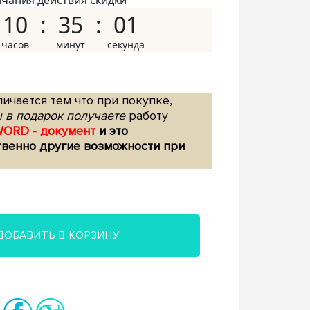
нчания действия скидки
10
35
00
ичается тем что при покупке,
 в подарок получаете
работу
WORD - документ
и это
твенно другие возможности при
ДОБАВИТЬ В КОРЗИНУ