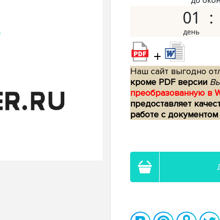
до око
01
+
Наш сайт выгодно отл
кроме PDF версии
Вы
преобразованную в 
предоставляет качес
работе с документом