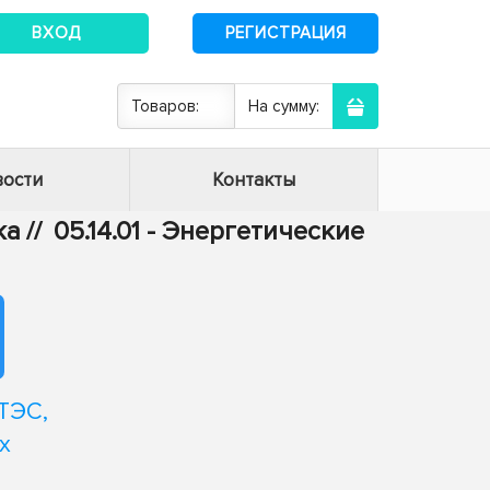
ВХОД
РЕГИСТРАЦИЯ
Товаров:
На сумму:
ости
Контакты
ка
//
05.14.01 - Энергетические
ТЭС,
х