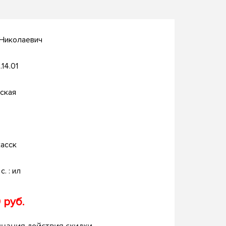
 Николаевич
.14.01
ская
асск
с. : ил
 руб.