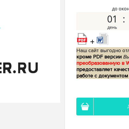
до око
01
+
Наш сайт выгодно отл
кроме PDF версии
Вы
преобразованную в 
предоставляет качес
работе с документом