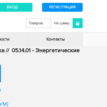
ВХОД
РЕГИСТРАЦИЯ
Товаров:
На сумму:
ости
Контакты
ка
//
05.14.01 - Энергетические
и
УМ)