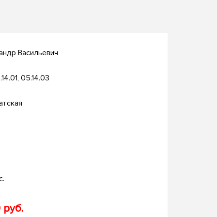
андр Васильевич
.14.01, 05.14.03
атская
с.
 руб.