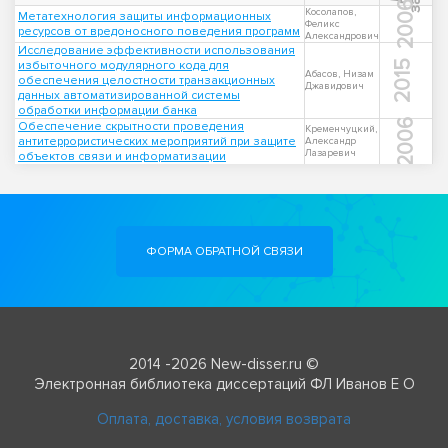
2006
Косолапов,
Метатехнология защиты информационных
Феликс
ресурсов от вредоносного поведения программ
Александрович
Исследование эффективности использования
избыточного модулярного кода для
2015
Абасов, Низам
обеспечения целостности транзакционных
Джавидович
данных автоматизированной системы
обработки информации банка
2006
Обеспечение скрытности проведения
Кременчуцкий,
антитеррористических мероприятий при защите
Александр
Лазаревич
объектов связи и информатизации
ФОРМА ОБРАТНОЙ СВЯЗИ
2014 -2026 New-disser.ru ©
Электронная библиотека диссертаций ФЛ Иванов Е О
Оплата, доставка, условия возврата