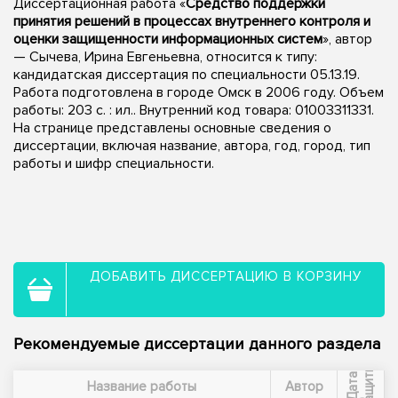
Диссертационная работа «
Средство поддержки
принятия решений в процессах внутреннего контроля и
оценки защищенности информационных систем
», автор
— Сычева, Ирина Евгеньевна, относится к типу:
кандидатская диссертация по специальности 05.13.19.
Работа подготовлена в городе Омск в 2006 году. Объем
работы: 203 с. : ил.. Внутренний код товара: 01003311331.
На странице представлены основные сведения о
диссертации, включая название, автора, год, город, тип
работы и шифр специальности.
ДОБАВИТЬ ДИССЕРТАЦИЮ В КОРЗИНУ
Рекомендуемые диссертации данного раздела
ы
Д
а
т
а
з
а
щ
и
т
Название работы
Автор