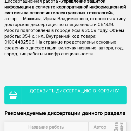
Диссертационная работа «
Управление защитой
информации в сегменте корпоративной информационной
системы на основе интеллектуальных технологий
»,
автор — Машкина, Ирина Владимировна, относится к типу:
докторская диссертация по специальности 05.13.19.
Работа подготовлена в городе Уфа в 2009 году. Объем
работы: 354 с. : ил.. Внутренний код товара:
01004482596. На странице представлены основные
сведения о диссертации, включая название, автора, год,
город, тип работы и шифр специальности.
ДОБАВИТЬ ДИССЕРТАЦИЮ В КОРЗИНУ
Рекомендуемые диссертации данного раздела
ы
Д
а
т
а
з
а
щ
и
т
Название работы
Автор