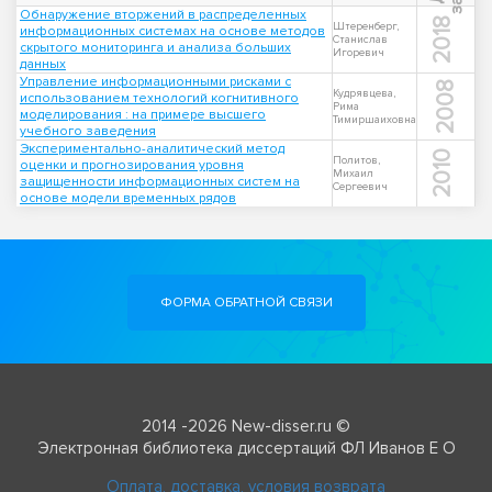
Обнаружение вторжений в распределенных
2018
Штеренберг,
информационных системах на основе методов
Станислав
скрытого мониторинга и анализа больших
Игоревич
данных
Управление информационными рисками с
2008
Кудрявцева,
использованием технологий когнитивного
Рима
моделирования : на примере высшего
Тимиршаиховна
учебного заведения
Экспериментально-аналитический метод
2010
Политов,
оценки и прогнозирования уровня
Михаил
защищенности информационных систем на
Сергеевич
основе модели временных рядов
ФОРМА ОБРАТНОЙ СВЯЗИ
2014 -2026 New-disser.ru ©
Электронная библиотека диссертаций ФЛ Иванов Е О
Оплата, доставка, условия возврата