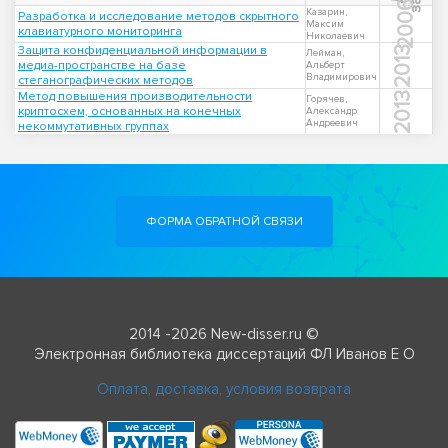
2006
Казарин,
Разработка и исследование методов скрытного
Максим
клавиатурного мониторинга
Николаевич
Защита конфиденциальной информации в
2013
Лейман,
медиа-пространстве на базе
Альберт
Владимирович
стеганографических методов
Метод повышения производительности
2013
Горячев,
криптосхем, основанных на конечных
Александр
Андреевич
некоммутативных группах
ФОРМА ОБРАТНОЙ СВЯЗИ
2014 -2026 New-disser.ru ©
Электронная библиотека диссертаций ФЛ Иванов Е О
Оплата, доставка, условия возврата