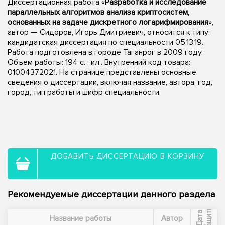
Диссертационная работа «
Разработка и исследование
параллельных алгоритмов анализа криптосистем,
основанных на задаче дискретного логарифмирования
»,
автор — Сидоров, Игорь Дмитриевич, относится к типу:
кандидатская диссертация по специальности 05.13.19.
Работа подготовлена в городе Таганрог в 2009 году.
Объем работы: 194 с. : ил.. Внутренний код товара:
01004372021. На странице представлены основные
сведения о диссертации, включая название, автора, год,
город, тип работы и шифр специальности.
ДОБАВИТЬ ДИССЕРТАЦИЮ В КОРЗИНУ
Рекомендуемые диссертации данного раздела
ы
Д
а
т
а
з
а
щ
и
т
Название работы
Автор