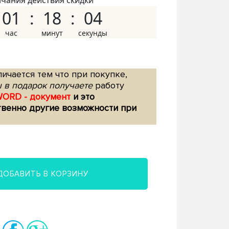
нчания действия скидки
01
18
03
ичается тем что при покупке,
 в подарок получаете
работу
WORD - документ
и это
твенно другие возможности при
ДОБАВИТЬ В КОРЗИНУ