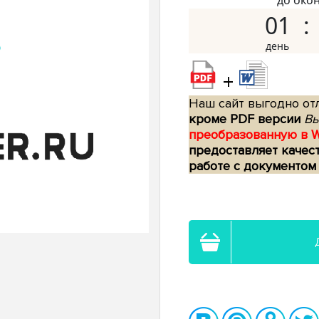
до око
01
+
Наш сайт выгодно отл
кроме PDF версии
Вы
преобразованную в 
предоставляет качес
работе с документом