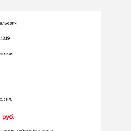
тальевич
.13.19
атская
. : ил.
 руб.