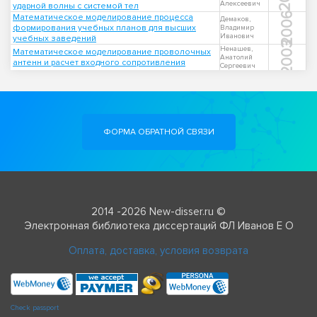
Алексеевич
ударной волны с системой тел
2006
Математическое моделирование процесса
Демаков,
формирования учебных планов для высших
Владимир
Иванович
учебных заведений
2003
Ненашев,
Математическое моделирование проволочных
Анатолий
антенн и расчет входного сопротивления
Сергеевич
ФОРМА ОБРАТНОЙ СВЯЗИ
2014 -2026 New-disser.ru ©
Электронная библиотека диссертаций ФЛ Иванов Е О
Оплата, доставка, условия возврата
Check passport