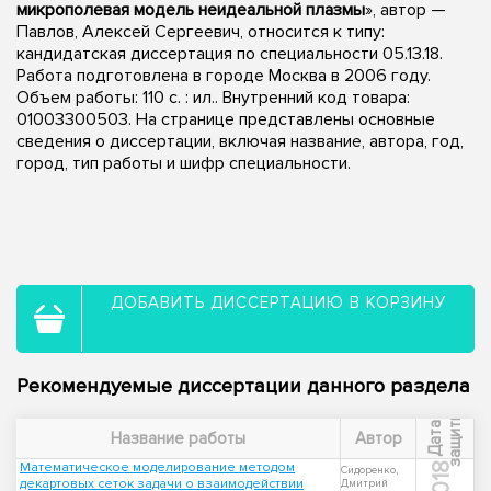
микрополевая модель неидеальной плазмы
», автор —
Павлов, Алексей Сергеевич, относится к типу:
кандидатская диссертация по специальности 05.13.18.
Работа подготовлена в городе Москва в 2006 году.
Объем работы: 110 с. : ил.. Внутренний код товара:
01003300503. На странице представлены основные
сведения о диссертации, включая название, автора, год,
город, тип работы и шифр специальности.
ДОБАВИТЬ ДИССЕРТАЦИЮ В КОРЗИНУ
Рекомендуемые диссертации данного раздела
ы
Д
а
т
а
з
а
щ
и
т
Название работы
Автор
Математическое моделирование методом
2018
Сидоренко,
декартовых сеток задачи о взаимодействии
Дмитрий