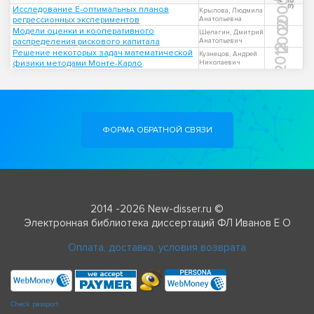
2000
Исследование Е-оптимальных планов
Крылова, Людмила
регрессионных экспериментов
Анатольевна
2002
Модели оценки и кооперативного
Шелагин, Дмитрий
распределения рискового капитала
Анатольевич
2012
Решение некоторых задач математической
Кузнецов, Андрей
физики методами Монте-Карло
Николаевич
ФОРМА ОБРАТНОЙ СВЯЗИ
2014 -2026 New-disser.ru ©
Электронная библиотека диссертаций ФЛ Иванов Е О
Оплата, доставка, условия возврата
Check passport