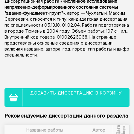
Диссертационная работа «
Численное исследование
напряженно-деформированного состояния системы
"здание-фундамент-грунт"
», автор — Чухлатый, Максим
Сергеевич, относится к типу: кандидатская диссертация
по специальности 05.13.18, 01.02.04. Работа подготовлена
в городе Тюмень в 2004 году. Объем работы: 107 с. : ил..
Внутренний код товара: 01002626968. На странице
представлены основные сведения о диссертации,
включая название, автора, год, город, тип работы и шифр
специальности.
ДОБАВИТЬ ДИССЕРТАЦИЮ В КОРЗИНУ
Рекомендуемые диссертации данного раздела
ы
Д
а
т
а
з
а
щ
и
т
Название работы
Автор