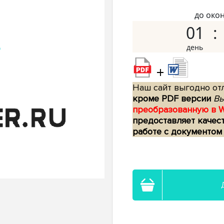
до око
01
+
Наш сайт выгодно отл
кроме PDF версии
Вы
преобразованную в 
предоставляет качес
работе с документом