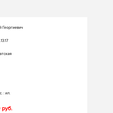
й Георгиевич
.13.17
атская
. : ил.
 руб.