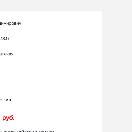
димирович
.13.17
атская
. : ил.
 руб.