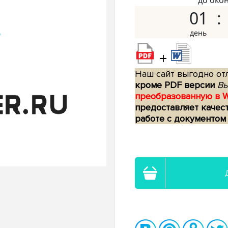
до око
01
+
Наш сайт выгодно отл
кроме PDF версии
Вы
преобразованную в 
предоставляет качес
работе с документом