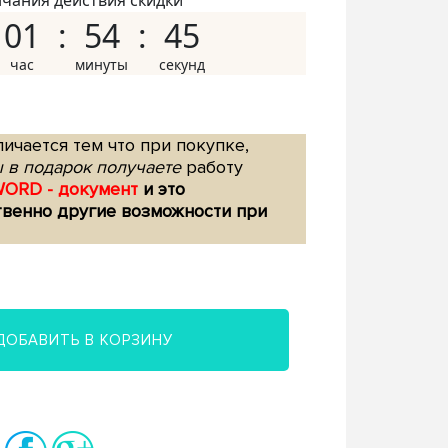
нчания действия скидки
01
54
44
ичается тем что при покупке,
 в подарок получаете
работу
WORD - документ
и это
твенно другие возможности при
ДОБАВИТЬ В КОРЗИНУ