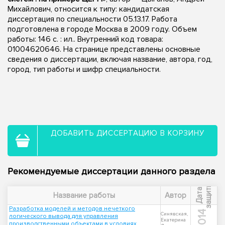
Михайлович, относится к типу: кандидатская
диссертация по специальности 05.13.17. Работа
подготовлена в городе Москва в 2009 году. Объем
работы: 146 с. : ил.. Внутренний код товара:
01004620646. На странице представлены основные
сведения о диссертации, включая название, автора, год,
город, тип работы и шифр специальности.
ДОБАВИТЬ ДИССЕРТАЦИЮ В КОРЗИНУ
Рекомендуемые диссертации данного раздела
ы
Д
а
т
а
з
а
щ
и
т
Название работы
Автор
Разработка моделей и методов нечеткого
2014
Синявская,
логического вывода для управления
Екатерина
производственными объектами в условиях