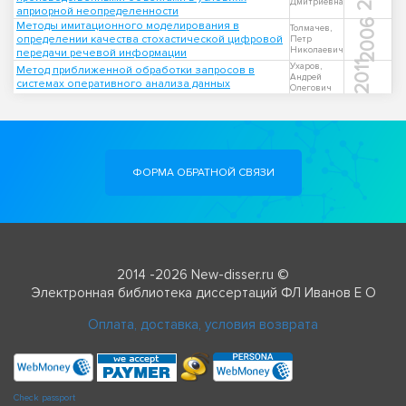
Дмитриевна
априорной неопределенности
2006
Методы имитационного моделирования в
Толмачев,
определении качества стохастической цифровой
Петр
Николаевич
передачи речевой информации
2011
Ухаров,
Метод приближенной обработки запросов в
Андрей
системах оперативного анализа данных
Олегович
ФОРМА ОБРАТНОЙ СВЯЗИ
2014 -2026 New-disser.ru ©
Электронная библиотека диссертаций ФЛ Иванов Е О
Оплата, доставка, условия возврата
Check passport