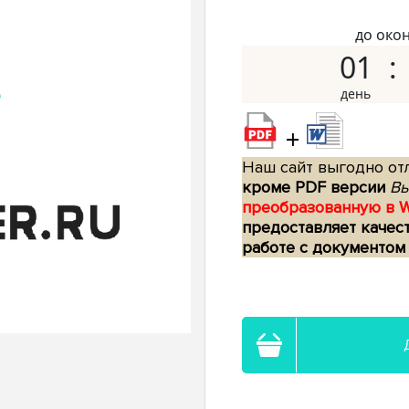
до око
01
+
Наш сайт выгодно отл
кроме PDF версии
Вы
преобразованную в 
предоставляет качес
работе с документом