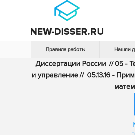
Правила работы
Нашли 
Диссертации России
//
05 - 
и управление
//
05.13.16 - П
матем
п