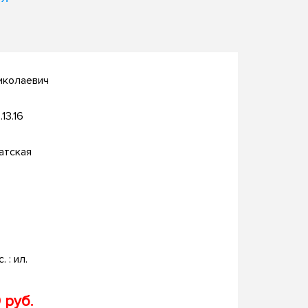
иколаевич
.13.16
атская
. : ил.
 руб.