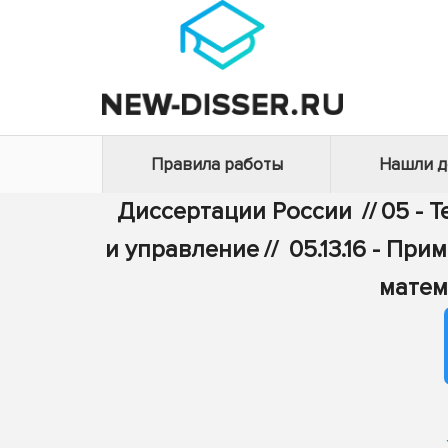
Правила работы
Нашли 
Диссертации России
//
05 - 
и управление
//
05.13.16 - П
матем