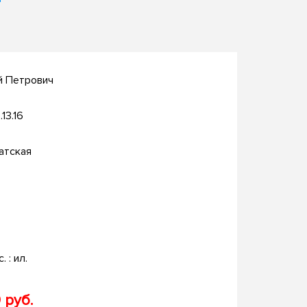
й Петрович
.13.16
атская
. : ил.
 руб.