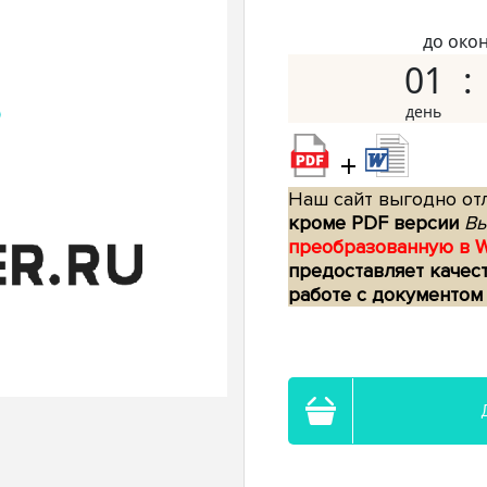
до око
01
+
Наш сайт выгодно отл
кроме PDF версии
Вы
преобразованную в 
предоставляет качес
работе с документом