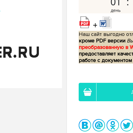
01
+
Наш сайт выгодно отл
кроме PDF версии
Вы
преобразованную в 
предоставляет качес
работе с документом