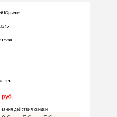
ей Юрьевич
.13.15
атская
. : ил.
 руб.
нчания действия скидки