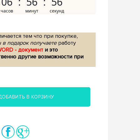
06
56
55
ичается тем что при покупке,
 в подарок получаете
работу
WORD - документ
и это
твенно другие возможности при
ДОБАВИТЬ В КОРЗИНУ