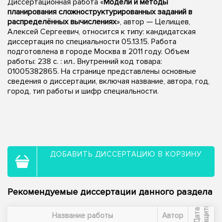
Диссертационная работа «
Модели и методы
планирования сложноструктурированных заданий в
распределённых вычислениях
», автор — Целищев,
Алексей Сергеевич, относится к типу: кандидатская
диссертация по специальности 05.13.15. Работа
подготовлена в городе Москва в 2011 году. Объем
работы: 238 с. : ил.. Внутренний код товара:
01005382865. На странице представлены основные
сведения о диссертации, включая название, автора, год,
город, тип работы и шифр специальности.
ДОБАВИТЬ ДИССЕРТАЦИЮ В КОРЗИНУ
Рекомендуемые диссертации данного раздела
ы
Д
а
т
а
з
а
щ
и
т
Название работы
Автор