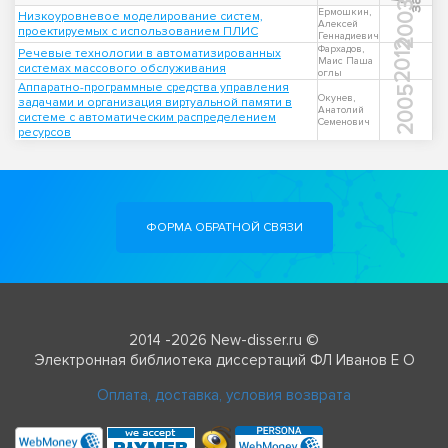
2003
Ермошкин,
Низкоуровневое моделирование систем,
Алексей
проектируемых с использованием ПЛИС
Геннадиевич
2012
Фархадов,
Речевые технологии в автоматизированных
Маис Паша
системах массового обслуживания
оглы
Аппаратно-программные средства управления
2005
Окунев,
задачами и организация виртуальной памяти в
Анатолий
системе с автоматическим распределением
Семенович
ресурсов
ФОРМА ОБРАТНОЙ СВЯЗИ
2014 -2026 New-disser.ru ©
Электронная библиотека диссертаций ФЛ Иванов Е О
Оплата, доставка, условия возврата