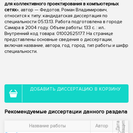
для коллективного проектирования в компьютерных
сетях
», автор — Федотов, Роман Владимирович,
относится к типу: кандидатская диссертация по
специальности 05.13.13. Работа подготовлена в городе
Самара в 2004 году. Объем работы: 133 с. : ил..
Внутренний код товара: 01002625177. На странице
представлены основные сведения о диссертации,
включая название, автора, год, город, тип работы и шифр
специальности.
ДОБАВИТЬ ДИССЕРТАЦИЮ В КОРЗИНУ
Рекомендуемые диссертации данного раздела
ы
Д
а
т
а
з
а
щ
и
т
Название работы
Автор