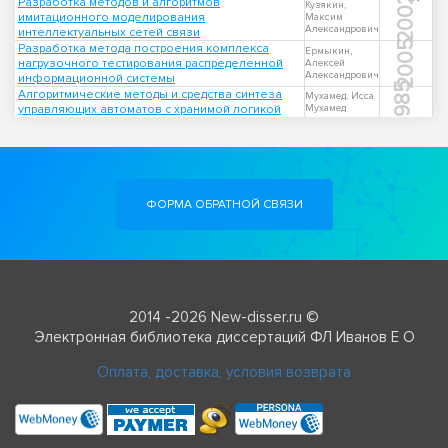
2002
Разработка методов и алгоритмов
Кузякин,
имитационного моделирования
Максим
Александрович
интеллектуальных сетей связи
2005
Разработка метода построения комплекса
Ермыкин,
нагрузочного тестирования распределенной
Алексей
Александрович
информационной системы
1985
Алгоритмические методы и средства синтеза
Мухамед, Исса
управляющих автоматов с хранимой логикой
Мухамед
ФОРМА ОБРАТНОЙ СВЯЗИ
2014 -2026 New-disser.ru ©
Электронная библиотека диссертаций ФЛ Иванов Е О
Оплата, доставка, условия возврата