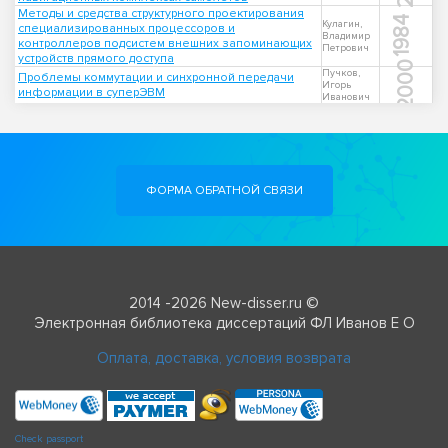
Методы и средства структурного проектирования
1984
Кулагин,
специализированных процессоров и
Владимир
контроллеров подсистем внешних запоминающих
Петрович
устройств прямого доступа
2000
Пучков,
Проблемы коммутации и синхронной передачи
Игорь
информации в суперЭВМ
Иванович
ФОРМА ОБРАТНОЙ СВЯЗИ
2014 -2026 New-disser.ru ©
Электронная библиотека диссертаций ФЛ Иванов Е О
Оплата, доставка, условия возврата
Check passport