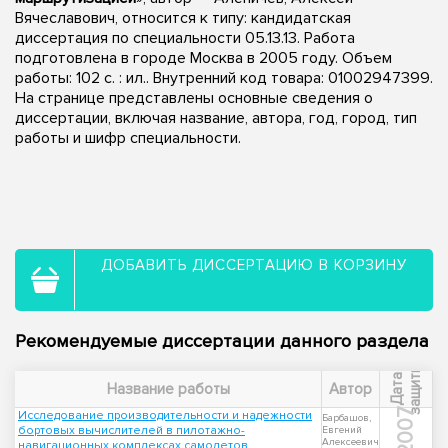
Вячеславович, относится к типу: кандидатская
диссертация по специальности 05.13.13. Работа
подготовлена в городе Москва в 2005 году. Объем
работы: 102 с. : ил.. Внутренний код товара: 01002947399.
На странице представлены основные сведения о
диссертации, включая название, автора, год, город, тип
работы и шифр специальности.
ДОБАВИТЬ ДИССЕРТАЦИЮ В КОРЗИНУ
Рекомендуемые диссертации данного раздела
ы
Д
а
т
а
з
а
щ
и
т
Название работы
Автор
2007
Исследование производительности и надежности
Барбашов,
бортовых вычислителей в пилотажно-
Евгений
Алексеевич
навигационных комплексах самолетов