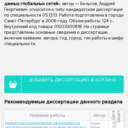
данных глобальных сетей
», автор — Бельтов, Андрей
Георгиевич, относится к типу: кандидатская диссертация
по специальности 05.13.13. Работа подготовлена в городе
Санкт-Петербург в 2006 году. Объем работы: 124 с..
Внутренний код товара: 01003300818. На странице
представлены основные сведения о диссертации,
включая название, автора, год, город, тип работы и шифр
специальности.
ДОБАВИТЬ ДИССЕРТАЦИЮ В КОРЗИНУ
Рекомендуемые диссертации данного раздела
ы
Д
а
т
а
з
а
щ
и
т
Название работы
Автор
Разработка и исследование эффективности
1998
Жадиба
процедур идентификации состояния дискретного
Ханади