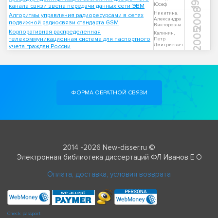
Юсеф
канала связи звена передачи данных сети ЭВМ
2008
Никитина,
Алгоритмы управления радиоресурсами в сетях
Александра
подвижной радиосвязи стандарта GSM
Викторовна
2005
Корпоративная распределенная
Калинин,
телекоммуникационная система для паспортного
Петр
Дмитриевич
учета граждан России
ФОРМА ОБРАТНОЙ СВЯЗИ
2014 -2026 New-disser.ru ©
Электронная библиотека диссертаций ФЛ Иванов Е О
Оплата, доставка, условия возврата
Check passport