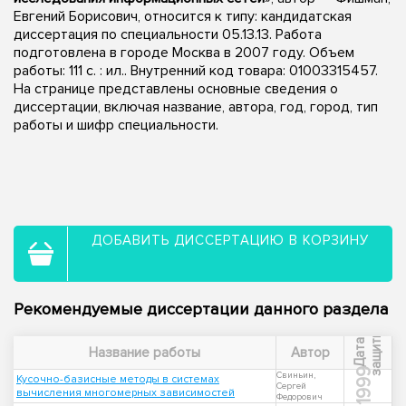
Евгений Борисович, относится к типу: кандидатская
диссертация по специальности 05.13.13. Работа
подготовлена в городе Москва в 2007 году. Объем
работы: 111 с. : ил.. Внутренний код товара: 01003315457.
На странице представлены основные сведения о
диссертации, включая название, автора, год, город, тип
работы и шифр специальности.
ДОБАВИТЬ ДИССЕРТАЦИЮ В КОРЗИНУ
Рекомендуемые диссертации данного раздела
ы
Д
а
т
а
з
а
щ
и
т
Название работы
Автор
1999
Свиньин,
Кусочно-базисные методы в системах
Сергей
вычисления многомерных зависимостей
Федорович