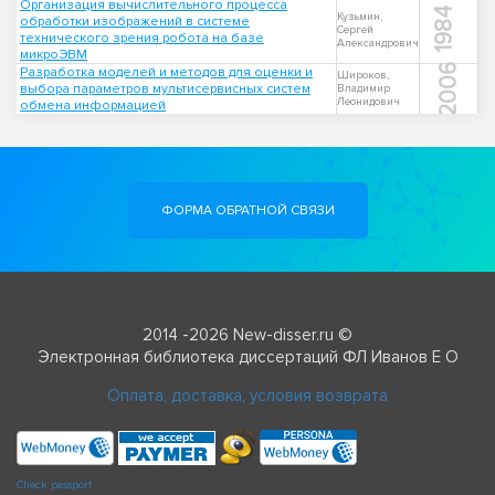
Организация вычислительного процесса
1984
Кузьмин,
обработки изображений в системе
Сергей
технического зрения робота на базе
Александрович
микроЭВМ
2006
Разработка моделей и методов для оценки и
Широков,
выбора параметров мультисервисных систем
Владимир
Леонидович
обмена информацией
ФОРМА ОБРАТНОЙ СВЯЗИ
2014 -2026 New-disser.ru ©
Электронная библиотека диссертаций ФЛ Иванов Е О
Оплата, доставка, условия возврата
Check passport