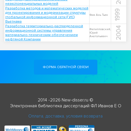
неэкспоненциальных моделей
Разработка методов и математических моделей
1999
для проектирования и модернизации структуры
Фам Ань Тьен
глобальной информационной сети (ГИС)
Вьетнама
Разработка территориально-распределенной
2004
Филипповский,
информационной системы управления
Юрий
материально-техническим обеспечением
Анатольевич
нефтяной Компании
ФОРМА ОБРАТНОЙ СВЯЗИ
2014 -2026 New-disser.ru ©
Электронная библиотека диссертаций ФЛ Иванов Е О
Оплата, доставка, условия возврата