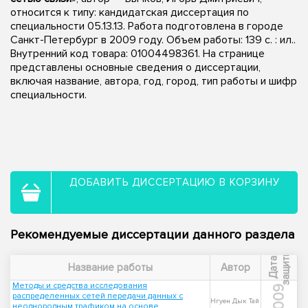
относится к типу: кандидатская диссертация по
специальности 05.13.13. Работа подготовлена в городе
Санкт-Петербург в 2009 году. Объем работы: 139 с. : ил..
Внутренний код товара: 01004498361. На странице
представлены основные сведения о диссертации,
включая название, автора, год, город, тип работы и шифр
специальности.
ДОБАВИТЬ ДИССЕРТАЦИЮ В КОРЗИНУ
Рекомендуемые диссертации данного раздела
ы
Д
а
т
а
з
а
щ
и
т
Название работы
Автор
Методы и средства исследования
2009
распределенных сетей передачи данных с
Нгуен Дык Тай
неоднородным трафиком на основе