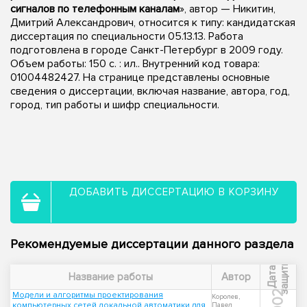
сигналов по телефонным каналам
», автор — Никитин,
Дмитрий Александрович, относится к типу: кандидатская
диссертация по специальности 05.13.13. Работа
подготовлена в городе Санкт-Петербург в 2009 году.
Объем работы: 150 с. : ил.. Внутренний код товара:
01004482427. На странице представлены основные
сведения о диссертации, включая название, автора, год,
город, тип работы и шифр специальности.
ДОБАВИТЬ ДИССЕРТАЦИЮ В КОРЗИНУ
Рекомендуемые диссертации данного раздела
ы
Д
а
т
а
з
а
щ
и
т
Название работы
Автор
2002
Модели и алгоритмы проектирования
Королев,
компьютерных сетей локальной автоматики для
Павел