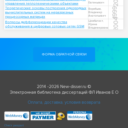
Евгеньевич
управления теплотехническими объектами
Теоретические основы построения однородных
1999
Воробьев,
вычислительных систем на неразрезных
Владимир
Анатольевич
процессорных матрицах
2004
Цимбалист,
Вопросы дифференциации качества
Ирина
обслуживания в цифровых сотовых сетях GSM
Владимировна
ФОРМА ОБРАТНОЙ СВЯЗИ
2014 -2026 New-disser.ru ©
Электронная библиотека диссертаций ФЛ Иванов Е О
Оплата, доставка, условия возврата
Check passport