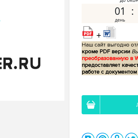
до око
01
+
Наш сайт выгодно отл
кроме PDF версии
Вы
преобразованную в 
предоставляет качес
работе с документом