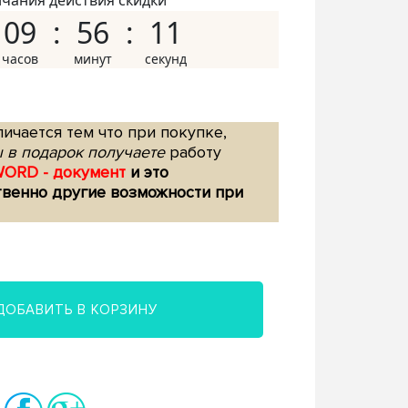
нчания действия скидки
09
56
10
ичается тем что при покупке,
 в подарок получаете
работу
WORD - документ
и это
твенно другие возможности при
ДОБАВИТЬ В КОРЗИНУ