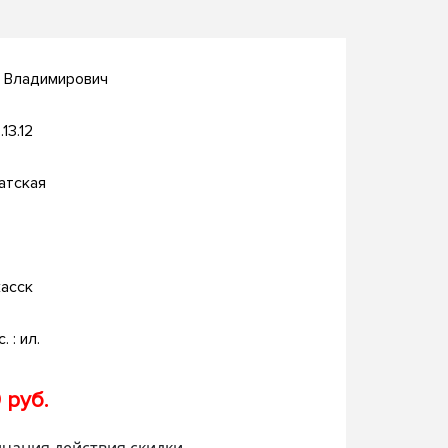
й Владимирович
.13.12
атская
асск
. : ил.
 руб.