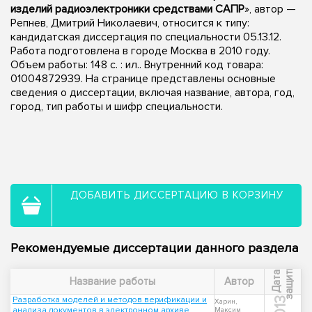
изделий радиоэлектроники средствами САПР
», автор —
Репнев, Дмитрий Николаевич, относится к типу:
кандидатская диссертация по специальности 05.13.12.
Работа подготовлена в городе Москва в 2010 году.
Объем работы: 148 с. : ил.. Внутренний код товара:
01004872939. На странице представлены основные
сведения о диссертации, включая название, автора, год,
город, тип работы и шифр специальности.
ДОБАВИТЬ ДИССЕРТАЦИЮ В КОРЗИНУ
Рекомендуемые диссертации данного раздела
ы
Д
а
т
а
з
а
щ
и
т
Название работы
Автор
Разработка моделей и методов верификации и
2013
Харин,
анализа документов в электронном архиве
Максим