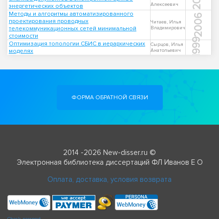
Алексеевич
энергетических объектов
Методы и алгоритмы автоматизированного
2006
проектирования проводных
Читаев, Илья
телекоммуникационных сетей минимальной
Владимирович
стоимости
1999
Оптимизация топологии СБИС в иерархических
Сырцов, Илья
моделях
Анатольевич
ФОРМА ОБРАТНОЙ СВЯЗИ
2014 -2026 New-disser.ru ©
Электронная библиотека диссертаций ФЛ Иванов Е О
Оплата, доставка, условия возврата